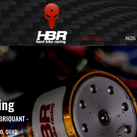
ZAC Les Cadaux
81370 Saint-Sulpice-la-Pointe
06 63 58 53 74
ACCUEIL
NOS