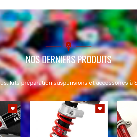
NOS DERNIERS PRODUITS
s, kits préparation suspensions et accessoires à S

