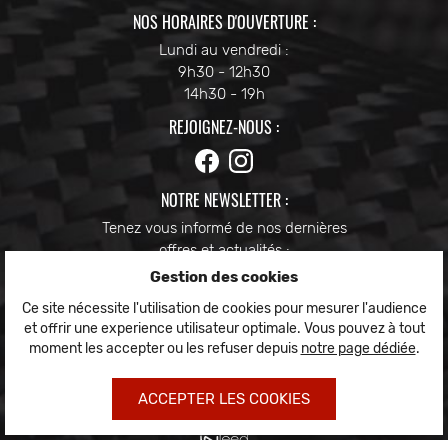
NOS HORAIRES D'OUVERTURE :
Lundi au vendredi :
9h30 - 12h30
14h30 - 19h
REJOIGNEZ-NOUS :
NOTRE NEWSLETTER :
Tenez vous informé de nos dernières
offres et actualités :
Gestion des cookies
Ce site nécessite l'utilisation de cookies pour mesurer l'audience
et offrir une experience utilisateur optimale. Vous pouvez à tout
moment les accepter ou les refuser depuis
notre page dédiée
.
Mentions Légales
Conditions générales d'utilisation
Politique de confidentialité
ACCEPTER LES COOKIES
Gestion des cookies