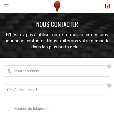
ZAC Les Cadaux
81370 Saint-Sulpice-la-Pointe
NOUS
CONTACTER
06 63 58 53 74
N'hésitez pas à utiliser notre formulaire ci-dessous
pour nous contacter.
Nous traiterons votre demande
dans les plus brefs délais.
Nom et prénom

Adresse email

Numéro de téléphone
