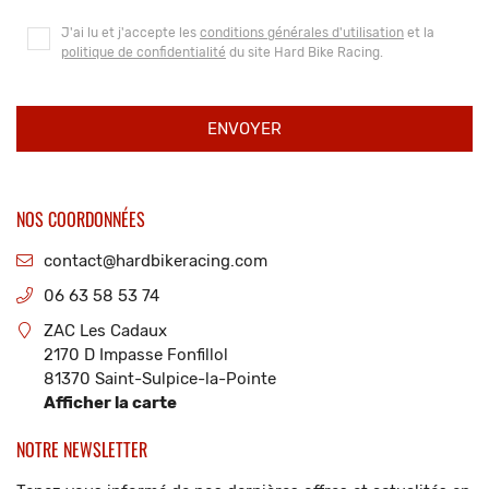
J'ai lu et j'accepte les
conditions générales d'utilisation
et la
politique de confidentialité
du site
Hard Bike Racing
.
ENVOYER
NOS COORDONNÉES
81370 S
06 63 58 53 74
A
ZAC Les Cadaux
2170 D Impasse Fonfillol
81370 Saint-Sulpice-la-Pointe
Afficher la carte
NOTRE NEWSLETTER